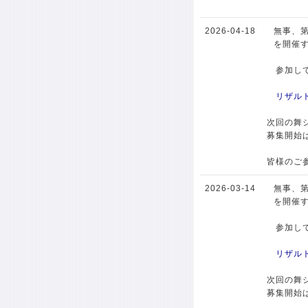
2026-04-18
無事、第
を開催
参加して
リザル
次回の舞ジ
募集開始
皆様のご
2026-03-14
無事、第
を開催
参加して
リザル
次回の舞ジ
募集開始