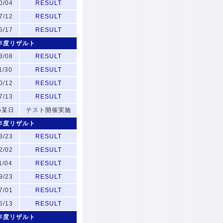
0/04
RESULT
7/12
RESULT
5/17
RESULT
年度リザルト
3/08
RESULT
1/30
RESULT
0/12
RESULT
7/13
RESULT
05某日
テスト開催実施
年度リザルト
3/23
RESULT
2/02
RESULT
1/04
RESULT
9/23
RESULT
7/01
RESULT
5/13
RESULT
年度リザルト