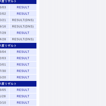
年度リザルト
3/03
RESULT
2/02
RESULT
0/21
RESULT(DNS)
9/16
RESULT(DNS)
7/29
RESULT
4/28
RESULT(DNS)
年度リザルト
3/04
RESULT
2/03
RESULT
0/01
RESULT
7/30
RESULT
5/20
RESULT
年度リザルト
3/05
RESULT
1/28
RESULT
0/10
RESULT