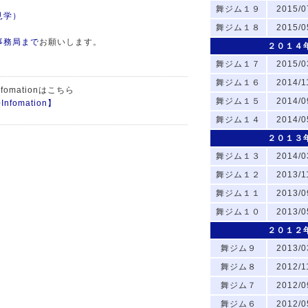
舞ジム１９
2015/0
見学）
舞ジム１８
2015/0
事務局まで
お願いします。
２０１４
舞ジム１７
2015/0
舞ジム１６
2014/1
fomationは
こちら
舞ジム１５
2014/0
nfomation】
舞ジム１４
2014/0
２０１３
舞ジム１３
2014/0
舞ジム１２
2013/1
舞ジム１１
2013/0
舞ジム１０
2013/0
２０１２
舞ジム９
2013/0
舞ジム８
2012/1
舞ジム７
2012/0
舞ジム６
2012/0