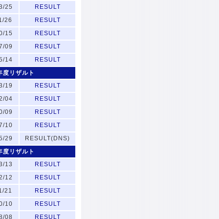
3/25
RESULT
1/26
RESULT
0/15
RESULT
7/09
RESULT
5/14
RESULT
年度リザルト
3/19
RESULT
2/04
RESULT
0/09
RESULT
7/10
RESULT
5/29
RESULT(DNS)
年度リザルト
3/13
RESULT
2/12
RESULT
1/21
RESULT
0/10
RESULT
8/08
RESULT