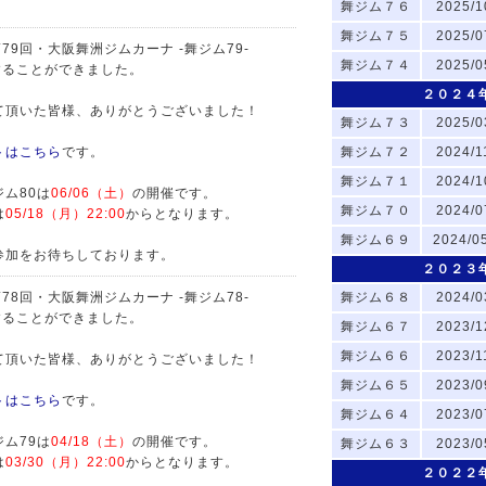
舞ジム７６
2025/1
舞ジム７５
2025/0
79回・大阪舞洲ジムカーナ -舞ジム79-
舞ジム７４
2025/0
することができました。
２０２４
頂いた皆様、ありがとうございました！
舞ジム７３
2025/0
トはこちら
です。
舞ジム７２
2024/1
舞ジム７１
2024/1
ム80は
06/06（土）
の開催です。
舞ジム７０
2024/0
は
05/18（月）22:00
からとなります。
舞ジム６９
2024/
参加をお待ちしております。
２０２３
78回・大阪舞洲ジムカーナ -舞ジム78-
舞ジム６８
2024/0
することができました。
舞ジム６７
2023/1
舞ジム６６
2023/1
頂いた皆様、ありがとうございました！
舞ジム６５
2023/0
トはこちら
です。
舞ジム６４
2023/0
ム79は
04/18（土）
の開催です。
舞ジム６３
2023/0
は
03/30（月）22:00
からとなります。
２０２２