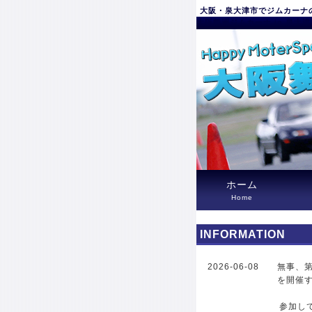
大阪・泉大津市でジムカーナ
大阪舞洲ジムカーナ in 泉大
ホーム
Home
INFORMATION
2026-06-08
無事、第
を開催
参加して