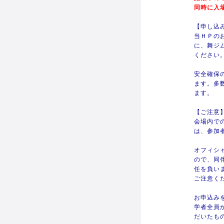
同時に入
【申し込
当ＨＰの
に、舞ジ
ください
安全確保
ます。多
ます。
【ご注意
会場内で
は、参加
オフィシ
ので、同
任を負い
ご注意く
お申込み
学者全員
だいたも