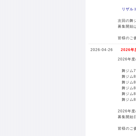
リザル
次回の舞ジ
募集開始
皆様のご
2026-04-26
2026
2026
舞ジム79
舞ジム80
舞ジム81
舞ジム82
舞ジム83
舞ジム84
2026年
募集開始日
皆様のご